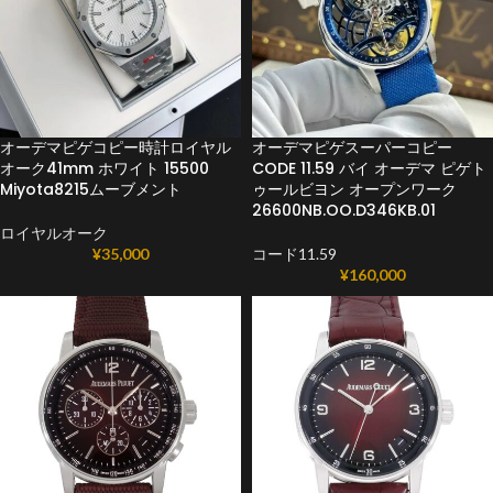
オーデマピゲコピー時計ロイヤル
オーデマピゲスーパーコピー
オーク41mm ホワイト 15500
CODE 11.59 バイ オーデマ ピゲト
Miyota8215ムーブメント
ゥールビヨン オープンワーク
26600NB.OO.D346KB.01
ロイヤルオーク
¥
35,000
コード11.59
¥
160,000