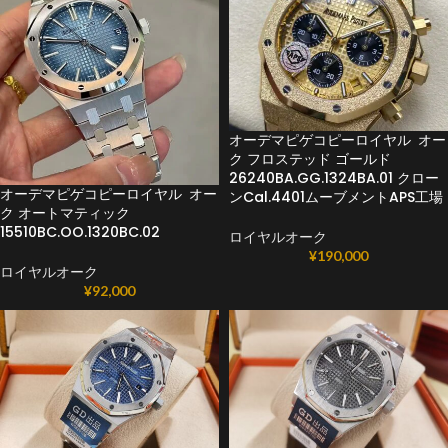
オーデマピゲコピーロイヤル オー
ク フロステッド ゴールド
26240BA.GG.1324BA.01 クロー
オーデマピゲコピーロイヤル オー
ンCal.4401ムーブメントAPS工場
ク オートマティック
15510BC.OO.1320BC.02
ロイヤルオーク
¥
190,000
ロイヤルオーク
¥
92,000