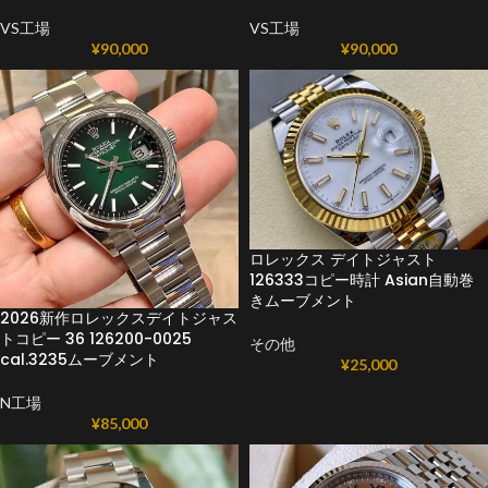
VS工場
VS工場
¥
90,000
¥
90,000
ロレックス デイトジャスト
126333コピー時計 Asian自動巻
きムーブメント
2026新作ロレックスデイトジャス
トコピー 36 126200-0025
その他
cal.3235ムーブメント
¥
25,000
N工場
¥
85,000