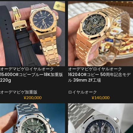
オーデマピゲロイヤルオーク
オーデマピゲロイヤルオーク
15400ORコピーブルー18K加重版
16204ORコピー 50周年記念モデ
220g
ル 39mm ZF工場
オーデマピゲ加重版
ロイヤルオーク
¥
200,000
¥
140,000