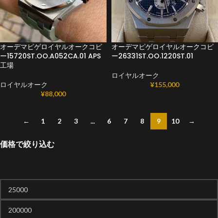
オーデマピゲロイヤルオークコピ
オーデマピゲロイヤルオークコピ
ー15720ST.OO.A052CA.01 APS
ー26331ST.OO.1220ST.01
工場
ロイヤルオーク
ロイヤルオーク
¥
155,000
¥
88,000
←
1
2
3
...
6
7
8
9
10
→
価格で絞り込む