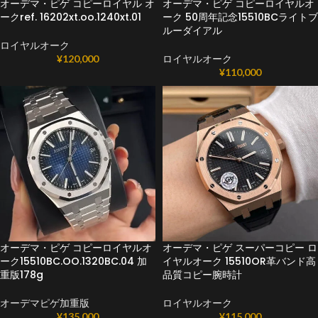
オーデマ・ピゲ コピーロイヤル オ
オーデマ・ピゲ コピーロイヤルオ
ークref. 16202xt.oo.1240xt.01
ーク 50周年記念15510BCライトブ
ルーダイアル
ロイヤルオーク
¥
120,000
ロイヤルオーク
¥
110,000
オーデマ・ピゲ コピーロイヤルオ
オーデマ・ピゲ スーパーコピー ロ
ーク15510BC.OO.1320BC.04 加
イヤルオーク 15510OR革バンド高
重版178g
品質コピー腕時計
オーデマピゲ加重版
ロイヤルオーク
¥
135,000
¥
115,000