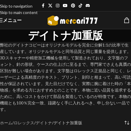
Skip to navigation
Skip to main content
メニュー
デイトナ加重版
弊社のデイトナコピーはオリジナルモデルを完全に分解1:1の比率で生
産しています。オリジナルモデルと同等品質と同じ重量を提供します。
3Dスキャナーや精密加工機械を使用して製造されており、文字盤のフ
ォント、針の形状、ケースの仕上げに至るまで、専門家でさえも真贋の
区別が難しい場合があります。文字盤はロレックス正規品と同じく、レ
ーザーによる高精度のテキスト、プリント、刻印と相まって、高い可読
性が保証されています。見た目だけでなく、実際に腕に着けた時の「本
物感」を求める方におすすめとのことです。本物に近い品質を追求する
ために、高いコストをかけて部品を製造しているのが特徴です。本物の
機能とも100％完全一致、躊躇なく手に入れるべき、申し分ない一品で
す。
ホーム
ロレックス
デイトナ
デイトナ加重版