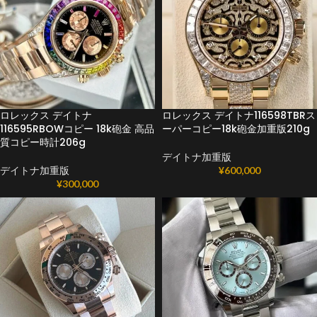
ロレックス デイトナ
ロレックス デイトナ116598TBRス
116595RBOWコピー 18k砲金 高品
ーパーコピー18k砲金加重版210g
質コピー時計206g
デイトナ加重版
デイトナ加重版
¥
600,000
¥
300,000