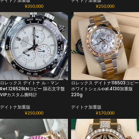
デイトナ加重版
デイトナ加重版
¥
350,000
¥
250,000
ロレックス デイトナ ル・マン
ロレックス デイトナ116503コピー
Ref.126529LNコピー 隕石文字盤
ホワイトシェルcal.4130加重版
VIPカスタム腕時計
220g
デイトナ加重版
デイトナ加重版
¥
250,000
¥
170,000