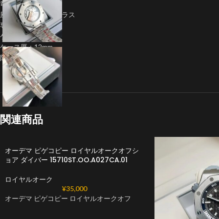
竜頭：ねじ込み式
風防：サファイヤガラス
専用バックル搭載
ケース径：41.0mm
ケース厚：12mm
防水：5気圧防水
関連商品
オーデマ ピゲコピー ロイヤルオークオフシ
ョア ダイバー 15710ST.OO.A027CA.01
ロイヤルオーク
¥
35,000
オーデマ ピゲコピー ロイヤルオークオフ