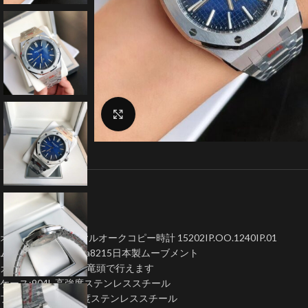
クリックで拡大
オーデマピゲ ロイヤルオークコピー時計 15202IP.OO.1240IP.01
ムーブメント:Miyota8215日本製ムーブメント
カレンダー早送りは竜頭で行えます
ケース:904L 高強度ステンレススチール
プレス：904L 高強度ステンレススチール