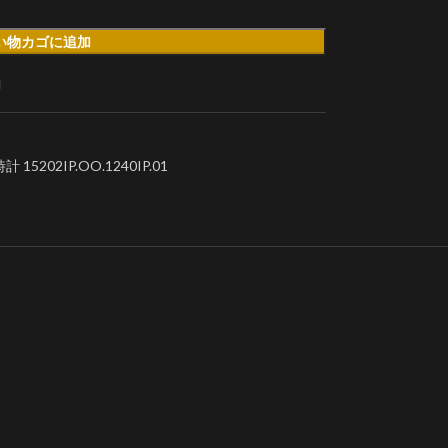
い物カゴに追加
加
02IP.OO.1240IP.01