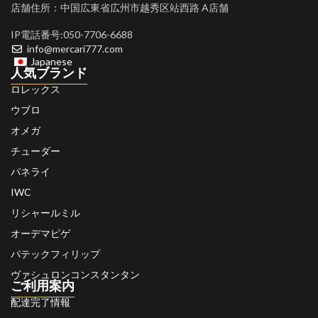
店舗住所：中国広東省広州市越秀区站西路 A店舗
IP電話番号:050-7706-6688
info@mercari777.com
Japanese
人気ブランド
ロレックス
ウブロ
オメガ
チューダー
パネライ
IWC
リシャールミル
オーデマピゲ
パテックフィリップ
ヴァシュロンコンスタンタン
ご利用案内
配達完了情報