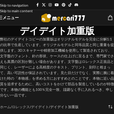
Skip to navigation
Skip to main content
メニュー
デイデイト加重版
弊社のデイデイトコピーの加重版はオリジナルモデルを完全に分解1:1
の比率で生産しています。オリジナルモデルと同等品質と同じ重量を提
供します。3Dスキャナーや精密加工機械を使用して製造されており、
文字盤のフォント、針の形状、ケースの仕上げに至るまで、専門家でさ
えも真贋の区別が難しい場合があります。文字盤はロレックス正規品と
同じく、レーザーによる高精度のテキスト、プリント、刻印と相まっ
て、高い可読性が保証されています。見た目だけでなく、実際に腕に着
けた時の「本物感」を求める方におすすめとのことです。本物に近い品
質を追求するために、高いコストをかけて部品を製造しているのが特徴
です。本物の機能とも100％完全一致、躊躇なく手に入れるべき、申し
分ない一品です。
ホーム
ロレックス
デイデイト
デイデイト加重版