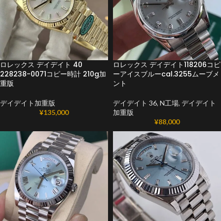
ロレックス デイデイト 40
ロレックス デイデイト118206コピ
228238-0071コピー時計 210g加
ーアイスブルーcal.3255ムーブメ
重版
ント
デイデイト加重版
デイデイト 36
,
N工場
,
デイデイト
¥
135,000
加重版
¥
88,000