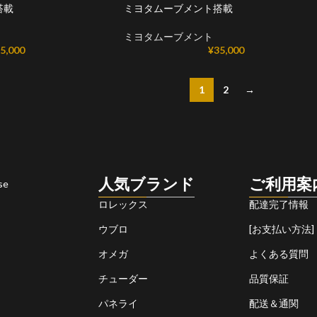
搭載
ミヨタムーブメント搭載
ミヨタムーブメント
5,000
¥
35,000
1
2
→
人気ブランド
ご利用案
se
ロレックス
配達完了情報
ウブロ
[お支払い方法]
オメガ
よくある質問
チューダー
品質保証
パネライ
配送＆通関