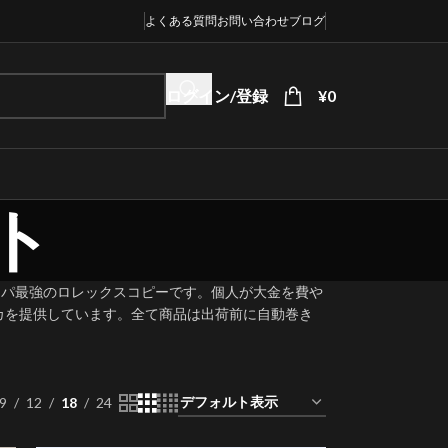
よくある質問
お問い合わせ
ブログ
ログイン/登録
¥
0
ト
スパ最強のロレックスコピーです。個人が大金を費や
カを提供しています。全て商品は出荷前に自動巻き
9
12
18
24