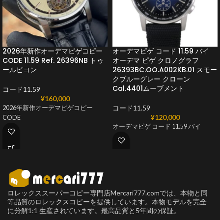
2026年新作オーデマピゲコピー
オーデマピゲ コード 11.59 バイ
CODE 11.59 Ref. 26396NB トゥ
オーデマ ピゲ クロノグラフ
ールビヨン
26393BC.OO.A002KB.01 スモー
クブルーグレー クローン
Cal.4401ムーブメント
コード11.59
¥
160,000
コード11.59
2026年新作オーデマピゲコピー
¥
120,000
CODE
オーデマピゲ コード 11.59 バイ
ロレックススーパーコピー専門店Mercari777.comでは、本物と同
等品質のロレックスコピーを提供しています。本物モデルを完全
に分解1:1 生産されています。最高品質と5年間の保証。