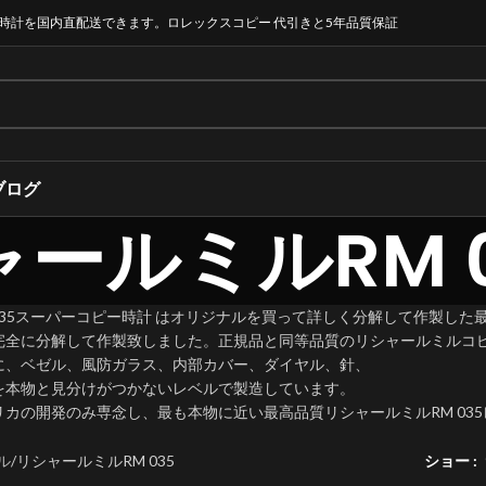
時計を国内直配送できます。ロレックスコピー 代引きと5年品質保証
ブログ
ールミルRM 0
 035スーパーコピー時計 はオリジナルを買って詳しく分解して作製した
完全に分解して作製致しました。正規品と同等品質のリシャールミルコ
に、ベゼル、風防ガラス、内部カバー、ダイヤル、針、
を本物と見分けがつかないレベルで製造しています。​
カの開発のみ専念し、最も本物に近い最高品質リシャールミルRM 03
ル
リシャールミルRM 035
ショー