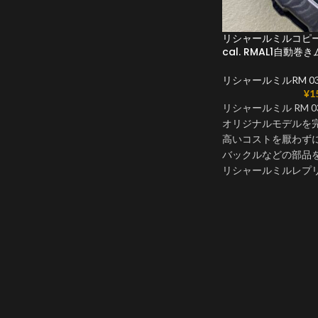
リシャールミルコピーR
cal. RMAL1自動
リシャールミルRM 03
¥
1
リシャールミル RM
オリジナルモデルを
高いコストを厭わず
バックルなどの部品
リシャールミルレプリ