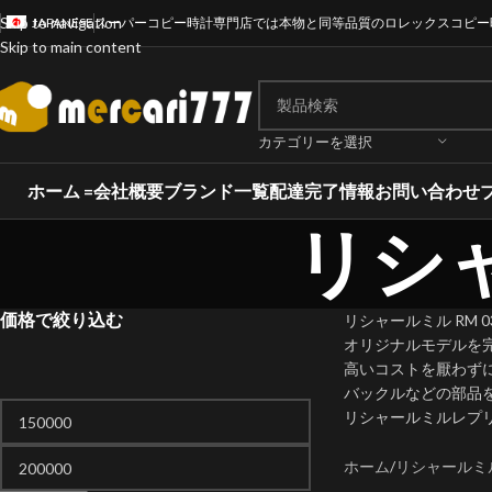
Skip to navigation
JAPANESE
スーパーコピー時計専門店では本物と同等品質のロレックスコピー
Skip to main content
カテゴリーを選択
ホーム =
会社概要
ブランド一覧
配達完了情報
お問い合わせ
リシャ
価格で絞り込む
リシャールミル RM
オリジナルモデルを
高いコストを厭わず
バックルなどの部品
リシャールミルレプリ
ホーム
リシャールミ