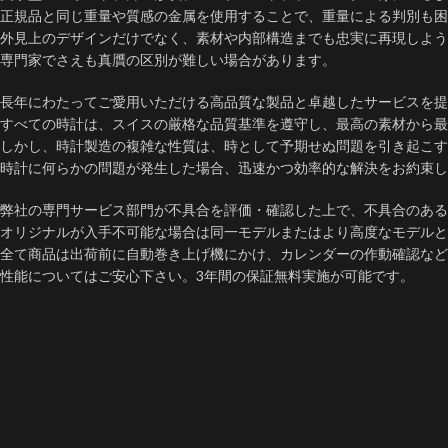
正規品と同じ重量や質感の金属を使用することで、重量による判別も困
外見上のデザインだけでなく、素材や内部構造までも忠実に再現しよう
専門家でさえも真贋の区別が難しい場合があります。
長年にわたってご愛用いただける高品質な製品と卓越したサービスを提
すべての時計は、スイスの厳格な品質基準を遵守し、最高の素材から最
しかし、時計製造の複雑な性質は、時として予期せぬ問題を引き起こす
時計に何らかの問題が発生した場合、迅速かつ効率的な解決をお約束し
弊社の専門サービス部門が不具合を評価・確認した上で、不具合のある
オリジナルが入手不可能な場合は同一モデルまたはより高度なモデルと
全て商品は出荷前に自動巻き上げ機にかけ、カレンダーの作動確認など
性能についてはご安心下さい。3年間の保証無料実施が可能です。