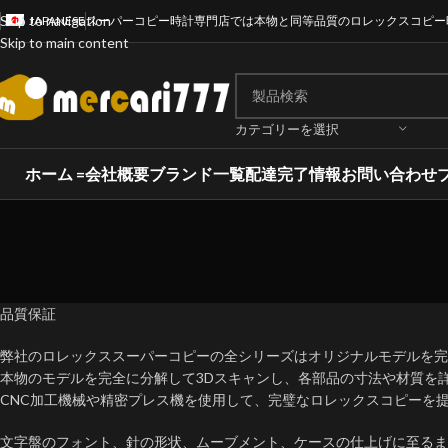
Skip to navigation
JAPANESE
スーパーコピー時計専門店では本物と同等品質のロレックスコピー
Skip to main content
カテゴリーを選択
ホーム =
会社概要
ブランド一覧
配達完了情報
お問い合わせ
品質保証
弊社のロレックススーパーコピーの全シリーズはオリジナルモデルを完全
本物のモデルを完全に分解して3Dスキャンし、各部品の寸法や材質を
CNC加工機械や精密プレス機を使用して、完璧なロレックスコピーを
文字盤のフォント、針の形状、ムーブメント、ケースの仕上げに至るま