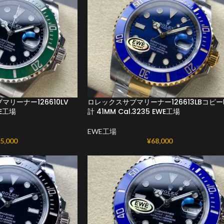
リーナー126610LV
ロレックスサブマリーナー126613LBコピー
WE工場
計 41MM Cal.3235 EWE工場
EWE工場
5,000
¥
68,000