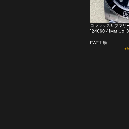
ロレックスサブマリ
124060 41MM Cal
EWE工場
¥
6