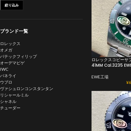
絞り込み
ブランド一覧
ロレックス
オメガ
パテックフィリップ
ロレックスコピーサブマ
オーデマピゲ
41MM Cal.3235 E
IWC
パネライ
EWE工場
ウブロ
¥
6
ヴァシュロンコンスタンタン
リシャールミル
シャネル
チューダー