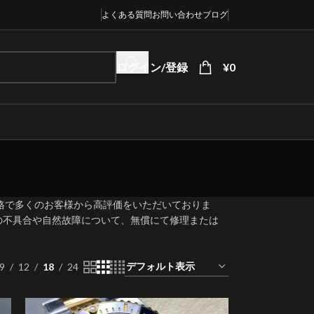
よくある質問
お問い合わせ
ブログ
ログイン/登録
¥
0
格で多くのお客様から高評価をいただいておりま
械の不具合や自然故障について、無償にて修理または
9
12
18
24