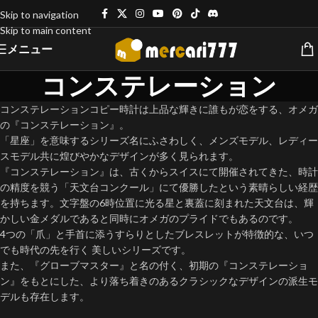
Skip to navigation
Skip to main content
メニュー
コンステレーション
コンステレーションコピー時計は上品な輝きに誰もが恋をする、オメガ
の『コンステレーション』。
「星座」を意味するシリーズ名にふさわしく、メンズモデル、レディー
スモデル共に煌びやかなデザインが多く見られます。
『コンステレーション』は、古くからスイスにて開催されてきた、時計
の精度を競う「天文台コンクール」にて優勝したという素晴らしい経歴
を持ちます。文字盤の6時位置に光る星と裏蓋に刻まれた天文台は、輝
かしい金メダルであると同時にオメガのプライドでもあるのです。
4つの「爪」と手首に添うすらりとしたブレスレットが特徴的な、いつ
でも時代の先を行く 美しいシリーズです。
また、『グローブマスター』と名の付く、初期の『コンステレーショ
ン』をもとにした、より落ち着きのあるクラシックなデザインの派生モ
デルも存在します。