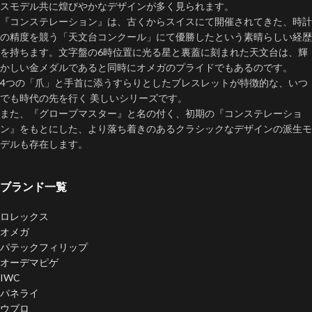
スモデル共に煌びやかなデザインが多く見られます。
『コンステレーション』は、古くからスイスにて開催されてきた、時計
の精度を競う「天文台コンクール」にて優勝したという素晴らしい経歴
を持ちます。文字盤の6時位置に光る星と裏蓋に刻まれた天文台は、輝
かしい金メダルであると同時にオメガのプライドでもあるのです。
4つの「爪」と手首に添うすらりとしたブレスレットが特徴的な、いつ
でも時代の先を行く 美しいシリーズです。
また、『グローブマスター』と名の付く、初期の『コンステレーショ
ン』をもとにした、より落ち着きのあるクラシックなデザインの派生モ
デルも存在します。
ブランド一覧
ロレックス
オメガ
パテックフィリップ
オーデマピゲ
IWC
パネライ
ウブロ