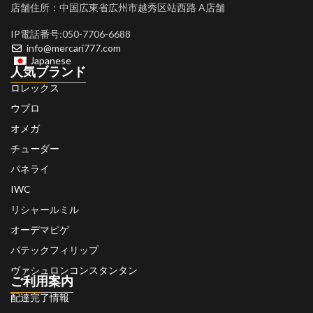
店舗住所：中国広東省広州市越秀区站西路 A店舗
IP電話番号:050-7706-6688
info@mercari777.com
Japanese
人気ブランド
ロレックス
ウブロ
オメガ
チューダー
パネライ
IWC
リシャールミル
オーデマピゲ
パテックフィリップ
ヴァシュロンコンスタンタン
ご利用案内
配達完了情報