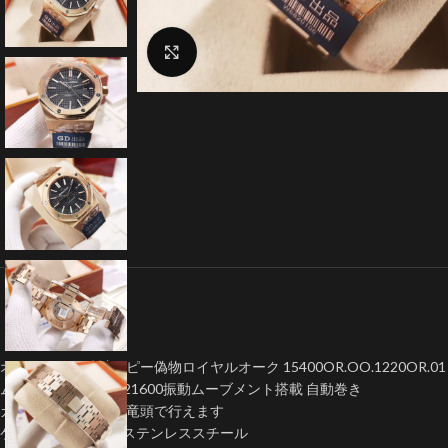
クリックで拡大
オーデマピゲ時計コピー偽物ロイヤルオーク 15400OR.OO.1220OR.01 A
ムーブメント:Asian21600振動ムーブメント搭載 自動巻き
カレンダー早送りは竜頭で行えます
ケース:904L 高強度ステンレススチール