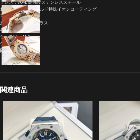
プレス：904L 高強度ステンレススチール
18K IPG ピンクゴールド特殊イオンコーティング
竜頭：ねじ込み式
風防：サファイヤガラス
専用バックル搭載
ケース径：41.0mm
ケース厚：12mm
防水：5気圧防水
関連商品