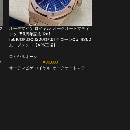
フ
オーデマピゲ ロイヤル オークオートマティ
オーデマピゲ ロ
ック “50周年記念”Ref.
ア ダイバー 15707
15510OR.OO.1320OR.01 クローンCal.4302
ムーブメント【APS工場】
ロイヤルオーク
ロイヤルオーク
オーデマピゲ ロ
¥
80,000
フ
オーデマピゲ ロイヤル オークオートマテ