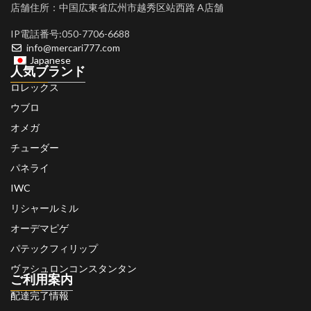
店舗住所：中国広東省広州市越秀区站西路 A店舗
IP電話番号:050-7706-6688
info@mercari777.com
Japanese
人気ブランド
ロレックス
ウブロ
オメガ
チューダー
パネライ
IWC
リシャールミル
オーデマピゲ
パテックフィリップ
ヴァシュロンコンスタンタン
ご利用案内
配達完了情報