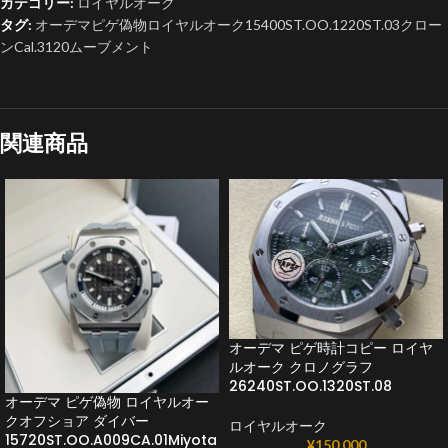
カテゴリー:
ロイヤルオーク
タグ:
オーデマピゲ偽物ロイヤルオーク15400ST.OO.1220ST.03クロー
ンCal.3120ムーブメント
関連商品
オーデマ ピゲ時計コピー ロイヤ
ルオーク クロノグラフ
26240ST.OO.1320ST.08
オーデマ ピゲ偽物 ロイヤルオー
クオフショア ダイバー
ロイヤルオーク
15720ST.OO.A009CA.01Miyota
¥
150,000