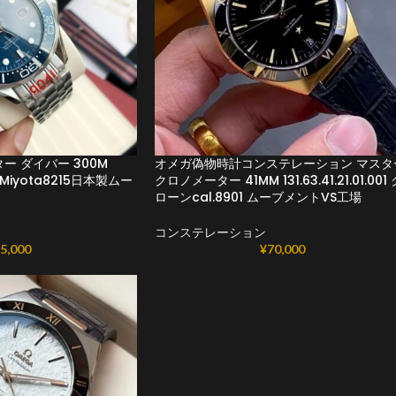
 ダイバー 300M
オメガ偽物時計コンステレーション マスタ
001 Miyota8215日本製ムー
クロノメーター 41MM 131.63.41.21.01.001 
ローンcal.8901 ムーブメントVS工場
コンステレーション
5,000
¥
70,000