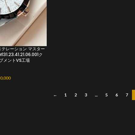
ステレーション マスター
.23.41.21.06.001ク
ーブメントVS工場
0,000
←
1
2
3
...
5
6
7