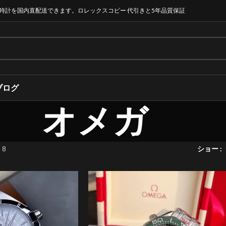
時計を国内直配送できます。ロレックスコピー 代引きと5年品質保証
ブログ
オメガ
 8
ショー