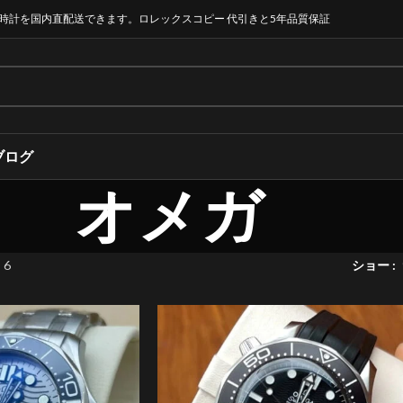
時計を国内直配送できます。ロレックスコピー 代引きと5年品質保証
ブログ
オメガ
 6
ショー