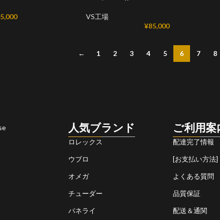
5,000
VS工場
¥
85,000
←
1
2
3
4
5
6
7
8
人気ブランド
ご利用案
se
ロレックス
配達完了情報
ウブロ
[お支払い方法]
オメガ
よくある質問
チューダー
品質保証
パネライ
配送＆通関