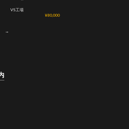
VS工場
¥
80,000
→
内