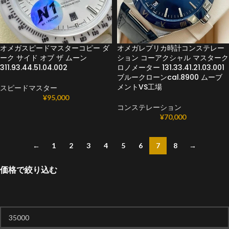
オメガスピードマスターコピー ダ
オメガレプリカ時計コンステレー
ーク サイド オブ ザ ムーン
ション コーアクシャル マスターク
311.93.44.51.04.002
ロノメーター 131.33.41.21.03.001
ブルークローンcal.8900 ムーブ
メントVS工場
スピードマスター
¥
95,000
コンステレーション
¥
70,000
←
1
2
3
4
5
6
7
8
→
価格で絞り込む