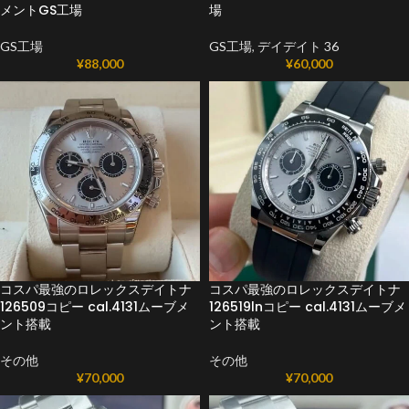
メントGS工場
場
GS工場
GS工場
,
デイデイト 36
¥
88,000
¥
60,000
コスパ最強のロレックスデイトナ
コスパ最強のロレックスデイトナ
126509コピー cal.4131ムーブメ
126519lnコピー cal.4131ムーブメ
ント搭載
ント搭載
その他
その他
¥
70,000
¥
70,000