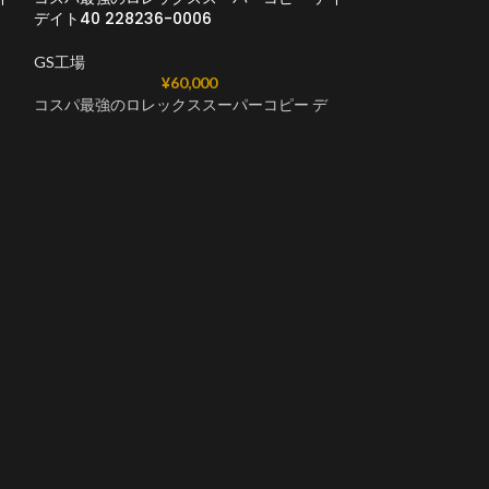
デイト40 228236-0006
デイト40 22823
GS工場
GS工場
¥
60,000
コスパ最強のロレックススーパーコピー デ
コスパ最強のロレ