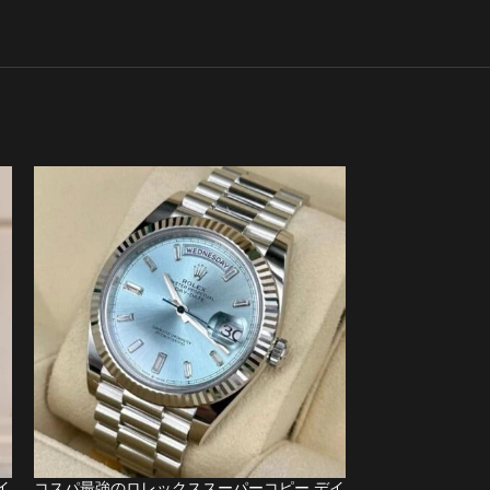
イ
コスパ最強のロレックススーパーコピー デイ
コスパ最強のロレ