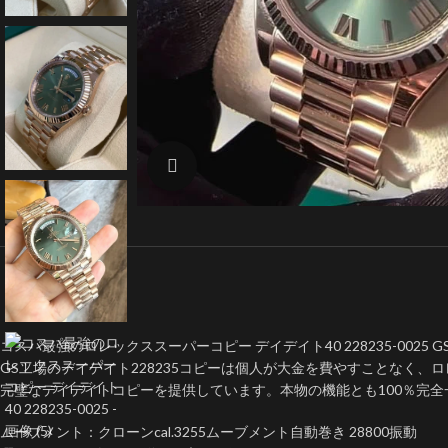
クリックで拡大
コスパ最強のロレックススーパーコピー デイデイト40 228235-0025 G
GS工場のデイデイト228235コピーは個人が大金を費やすことなく
完璧なデイデイトコピーを提供しています。本物の機能とも100％完
ムーブメント：クローンcal.3255ムーブメント自動巻き 28800振動