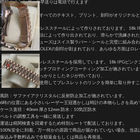
曜日 とカレンダーの早送りは竜頭で行えます
文字盤：文字盤上のすべてのテキスト、プリント、刻印がオリジナルと
ケース：904Lステンレススチールによって作りされております。 18k 
ケースは一体鍛造製法によって作り出されており、滑らかで洗練された
頑丈なねじ込み式リューズはスイス製ラバー・シールと完璧に組み合わ
RehautにはROLEXROLEXの刻印が刻まれており、あらゆる方面は
ベルト：904Ｌステンレススチールを採用しています。 18k IPGピン
ベルトにDLCスクラッチプロティングコーティング加工が施されていま
ブレスレットにはしっかりとしたネジが付いており、
小さなドライバーを使用してブレスレットのリンクを簡単に取り外すこ
風防：サファイアクリスタルに反射防止加工が施されています。
6時の位置にある小さいレーザー王冠透かしは時計の本物らしさを高め
ケース直径：40mm 厚さ12mm 防水：10気圧防水
ベルトの調整工具を一緒に発送します
運送は税関検査を回避するため特別ルートで配送しております。
100%安全に到着。万一何かの原因で商品が届かれていない場合、当店
振込み手数料込みで全額返金もしくは商品を再発送。