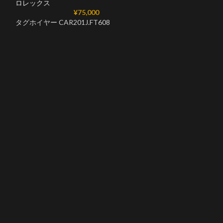
ロレックス
¥
75,000
タグホイヤー CAR201J.FT608
パネライサブマーシ
Cal.P.900ムー
ロレックス
パネライサブマー