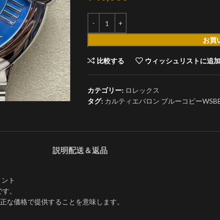
お買
比較する
ウィッシュリストに追
カテゴリー:
ロレックス
タグ:
カルティエバロン ブルーコピーWSBB006
説明
配送＆返品
メント
です。
正な価格で提供することを意味します。