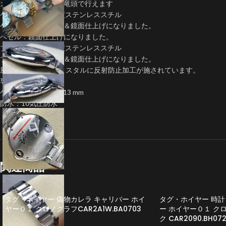
カレンダー早送りは竜頭で行えます
ケース：904L高強度ステンレススチル
ケース：ブラッシュ＆鏡面仕上げになりました。
ベゼル：鏡面仕上げになりました。
ブレス：904L高強度ステンレススチル
ブレス：ブラッシュ＆鏡面仕上げになりました。
風防:サファイアクリスタルに反射防止加工が施されています。
専用バックル搭載
ケース幅 42mm厚さ13 mm
防水：10気圧防水
関連商品
タグ・ホイヤー 偽物カレラ キャリバー ホイ
タグ・ホイヤー 時計
ヤー０１ クロノグラフCAR2A1W.BA0703
ー ホイヤー０１ ク
ク CAR2090.BH07