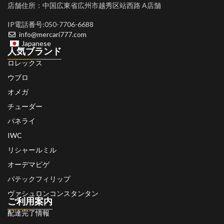
店舗住所：中国広東省広州市越秀区站西路 A店舗
IP電話番号:050-7706-6688
info@mercari777.com
Japanese
人気ブランド
ロレックス
ウブロ
オメガ
チューダー
パネライ
IWC
リシャールミル
オーデマピゲ
パテックフィリップ
ヴァシュロンコンスタンタン
ご利用案内
配達完了情報