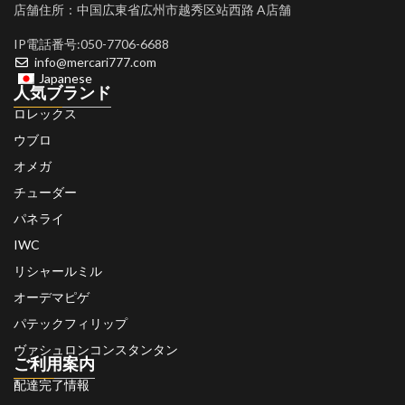
店舗住所：中国広東省広州市越秀区站西路 A店舗
IP電話番号:050-7706-6688
info@mercari777.com
Japanese
人気ブランド
ロレックス
ウブロ
オメガ
チューダー
パネライ
IWC
リシャールミル
オーデマピゲ
パテックフィリップ
ヴァシュロンコンスタンタン
ご利用案内
配達完了情報