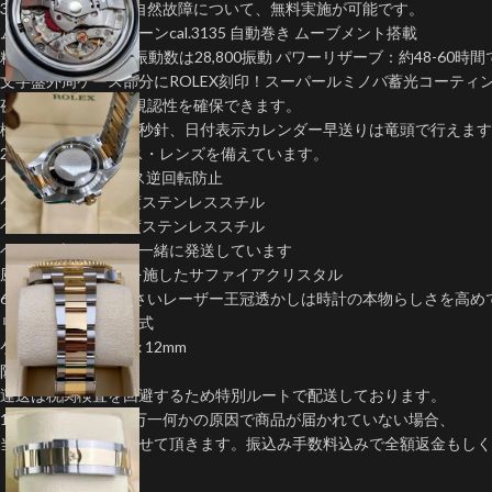
3年間保証期間内の自然故障について、無料実施が可能です。
ムーブメント：クローンcal.3135 自動巻き ムーブメント搭載
精度は(-5+10秒/日)振動数は28,800振動 パワーリザーブ：約48-60時
文字盤外周ケース部分にROLEX刻印！スーパールミノバ蓄光コーティ
夜闇に9時間ぐらい視認性を確保できます。
機能：時針、分針、秒針、日付表示カレンダー早送りは竜頭で行えます
2.5倍のサイクロプス・レンズを備えています。
ベゼル: セラミックス逆回転防止
ケース：904L高強度ステンレススチル
ベルトは904L高強度ステンレススチル
ベルトの調整工具と一緒に発送しています
風防:反射防止加工を施したサファイアクリスタル
6時の位置にある小さいレーザー王冠透かしは時計の本物らしさを高め
リューズ：ネジコミ式
ケース直径：40mmx 12mm
防水：5気圧防水
運送は税関検査を回避するため特別ルートで配送しております。
100%安全に到着。万一何かの原因で商品が届かれていない場合、
当店は全責任を持たせて頂きます。振込み手数料込みで全額返金もしく