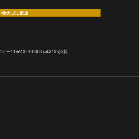
い物カゴに追加
加
6613LB-0003 cal.3135搭載