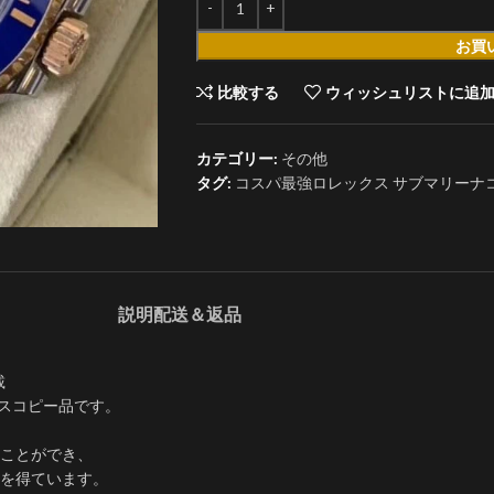
お買
比較する
ウィッシュリストに追
カテゴリー:
その他
タグ:
コスパ最強ロレックス サブマリーナコピー11
説明
配送＆返品
載
クスコピー品です。
ことができ、
を得ています。