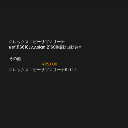
ロレックスコピーサブマリーナ
Ref.116610LV,Asian 21600振動自動巻き
その他
¥
25,000
ロレックスコピーサブマリーナRef.11
ロレックスサブマ
116610LNPVD 
その他