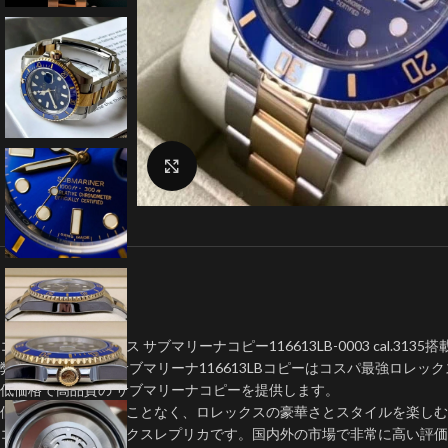
クリックで拡大
コスパ最強ロレックス サブマリーナコピー116613LB-0003 cal.3135搭
弊社のロレックス サブマリーナ116613LBコピーはコスパ最強ロレッ
低価格で高品質の サブマリーナコピーを提供します。
個人が大金を費やすことなく、ロレックスの豪華さとスタイルを楽しむ
コスパ最強のロレックスレプリカです。国内外の市場で非常に高い評価