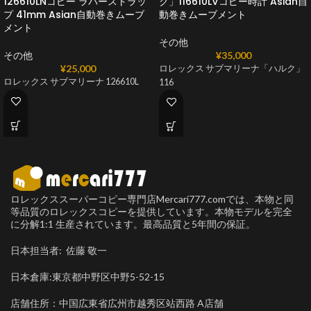
126610LNコピー ラバーストラッ
ク」116610LVコピー時計 Asian自
プ 41mm Asian自動巻きムーブ
動巻きムーブメント
メント
その他
その他
¥
35,000
¥
25,000
ロレックス サブマリーナ「ハルク」
ロレックス サブマリーナ 126610L
116
ロレックススーパーコピー専門店Mercari777.comでは、本物と同
等品質のロレックスコピーを提供しています。本物モデルを完全
に分解1:1 生産されています。最高品質と5年間の保証。
日本担当者: 佐藤 敬一
日本倉庫:東京都中野区中野5-52-15
店舗住所：中国広東省広州市越秀区站西路 A店舗