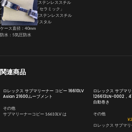
ケース：904L高強度ステンレススチル
ベゼル：100%本物「セラミック」
ブレス： 904L高強度ステンレススチル
風防: サファイアクリスタル
ケース直径：40mm
防水：5気圧防水
関連商品
ロレックス サブマリーナー コピー 16610LV
ロレックス サブマ
Asian 21600ムーブメント
126613LN-0002，4
自動巻き
その他
その他
サブマリーナーコピー 16610LV は
¥
2
ロレックス サブマリ