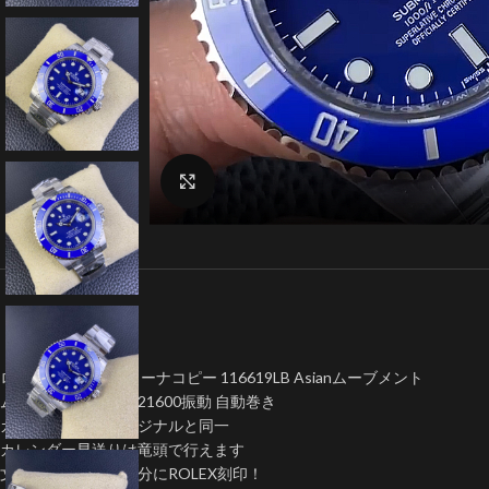
クリックで拡大
ロレックス サブマリーナコピー 116619LB Asianムーブメント
ムーブメント:Asian 21600振動 自動巻き
カレンダ拡大率オリジナルと同一
カレンダー早送りは竜頭で行えます
文字盤外周ケース部分にROLEX刻印！