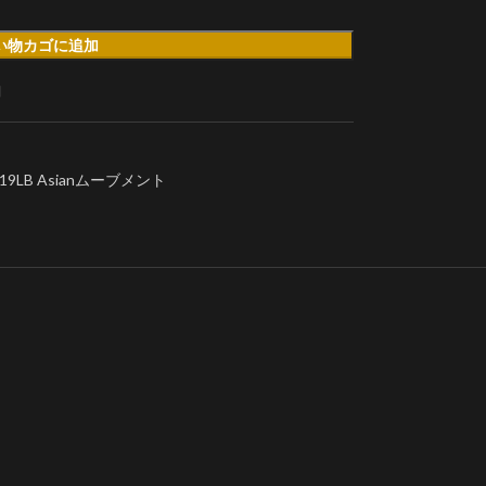
い物カゴに追加
加
9LB Asianムーブメント