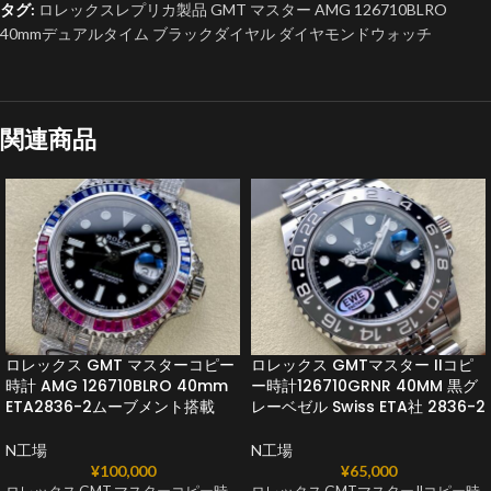
タグ:
ロレックスレプリカ製品 GMT マスター AMG 126710BLRO
40mmデュアルタイム ブラックダイヤル ダイヤモンドウォッチ
関連商品
ロレックス GMT マスターコピー
ロレックス GMTマスター IIコピ
時計 AMG 126710BLRO 40mm
ー時計126710GRNR 40MM 黒グ
ETA2836-2ムーブメント搭載
レーベゼル Swiss ETA社 2836-2
N工場
N工場
¥
100,000
¥
65,000