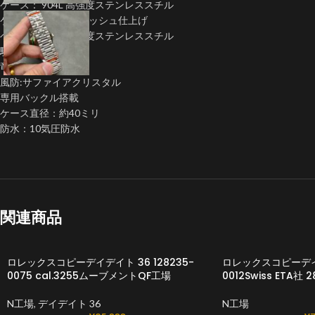
ケース： 904L 高強度ステンレススチル
ケース：鏡面＆ブラッシュ仕上げ
ベルト： 904L 高強度ステンレススチル
駒調整：ねじ込み式
竜頭：ねじ込み式
風防:サファイアクリスタル
専用バックル搭載
ケース直径：約40ミリ
防水：10気圧防水
関連商品
ロレックスコピーデイデイト 36 128235-
ロレックスコピーデイ
0075 cal.3255ムーブメントQF工場
0012Swiss ETA社
N工場
,
デイデイト 36
N工場