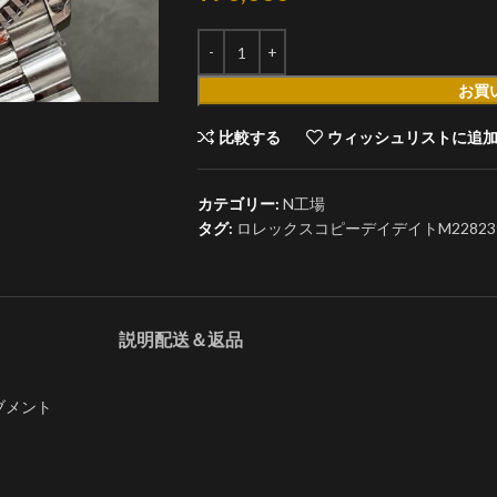
お買
比較する
ウィッシュリストに追
カテゴリー:
N工場
タグ:
ロレックスコピーデイデイトM228239 00
説明
配送＆返品
ーブメント