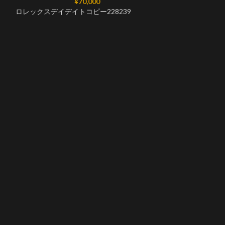
¥
70,000
ロレックスデイデイトコピー228239
ロレックスデイデ
228236ブルー Sw
ブメント
N工場
ロレックスデイデ