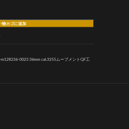
い物カゴに追加
加
36-0023 36mm cal.3255ムーブメントQF工