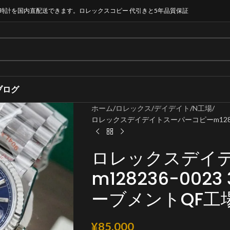
時計を国内直配送できます。ロレックスコピー 代引きと5年品質保証
ブログ
ホーム
ロレックス
デイデイト
N工場
ロレックスデイデイトスーパーコピーm128236-
ロレックスデイ
m128236-0023
ーブメントQF工
¥
85,000