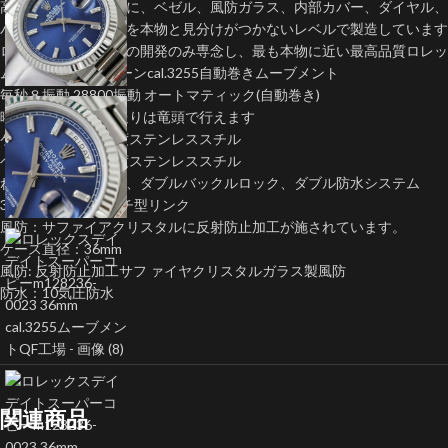
高いコストを厭わずに、ベゼル、風防ガラス、内部カバー、ダイヤル、
バックルなどの部品を本物と見分けがつかないレベルで製造しています
ロレックスレプリカの開発のみ専念し、最も本物に近い最高品質ロレッ
ムーブメント: クローンcal.3255自動巻きムーブメント
毎秒８振動 28800振動 オートマティック(自動巻き)
曜日 カレンダー早送りは竜頭で行えます
ケース：904L高強度ステンレススチル
ベルト：904L高強度ステンレススチル
ねじ込み式リューズ、ダブルバックルロック、ダブル防水システム
3セクションのアーチ型リンク
風防：サファイアクリスタルに反射防止加工が施されています。
ケース直径：36mm
風防: 反射防止加工サフ ァイヤクリスタルガラス製風防
防水：10気圧防水
関連商品