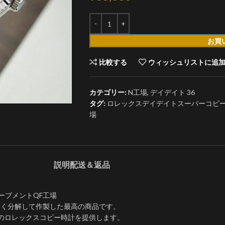
お買
比較する
ウィッシュリストに追
カテゴリー:
N工場
,
デイデイト 36
タグ:
ロレックスデイデイトスーパーコピーm1282
場
説明
配送＆返品
5ムーブメントQF工場
詳しく分解して作製した最高の商品です。
質のロレックスコピー時計を提供します。