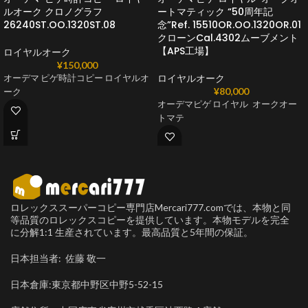
ルオーク クロノグラフ
ートマティック “50周年記
26240ST.OO.1320ST.08
念”Ref. 15510OR.OO.1320OR.01
クローンCal.4302ムーブメント
【APS工場】
ロイヤルオーク
¥
150,000
ロイヤルオーク
オーデマ ピゲ時計コピー ロイヤルオ
¥
80,000
ーク
オーデマピゲ ロイヤル オークオー
トマテ
ロレックススーパーコピー専門店Mercari777.comでは、本物と同
等品質のロレックスコピーを提供しています。本物モデルを完全
に分解1:1 生産されています。最高品質と5年間の保証。
日本担当者: 佐藤 敬一
日本倉庫:東京都中野区中野5-52-15