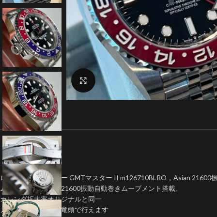
クリックで拡大
ロレックス時計コピー GMTマスター II m126710BLRO，Asian 216
ムーブメント:Asian 21600振動自動巻きムーブメント搭載、
カレンダ拡大率オリジナルと同一
カレンダー早送りは竜頭で行えます