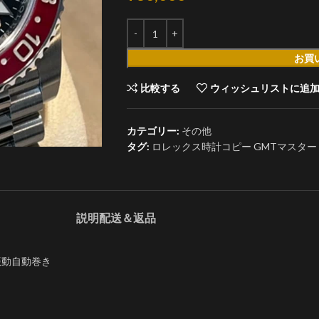
お買
比較する
ウィッシュリストに追
カテゴリー:
その他
タグ:
ロレックス時計コピー GMTマスター II 
説明
配送＆返品
00振動自動巻き