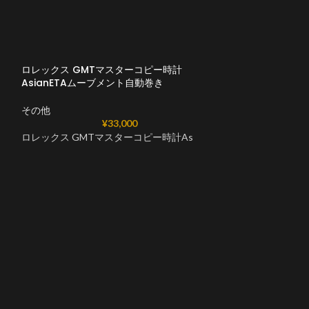
ロレックス GMTマスターコピー時計
AsianETAムーブメント自動巻き
その他
¥
33,000
ロレックス GMTマスターコピー時計As
ロレックスGMT
126710GRNR 
載
その他
GMTマスターコピー