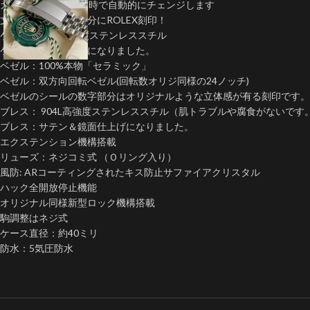
カレンダーは深夜12時で自動的にチェンジします
文字盤外周ケース部分にROLEX刻印！
ケース：904L高強度ステンレススチル
ケース：鏡面仕上げになりました。
ベゼル：100%本物「セラミック」
ベゼル：双方向回転ベゼル(回転数オリジ同様の24ノッチ)
ベゼルのシールの数字部分はオリジナルような立体感が有る刻印です。
ブレス： 904L高強度ステンレススチル（肌トラブルや腐食がないです
ブレス：サテン＆鏡面仕上げになりました。
エクステンション機構搭載
リューズ：ネジコミ式 （Ｏリング入り）
風防: ARコーティングされたキス防止サファイアクリスタル
ハック全開放停止機能
オリジナル同様新型ロック機構搭載
駒調整はネジ式
ケース直径：約40ミリ
防水：5気圧防水