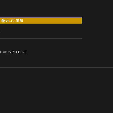
い物カゴに追加
加
m126710BLRO