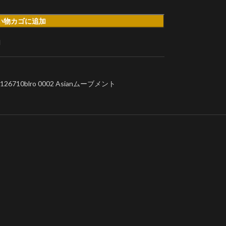
い物カゴに追加
加
10blro 0002 Asianムーブメント