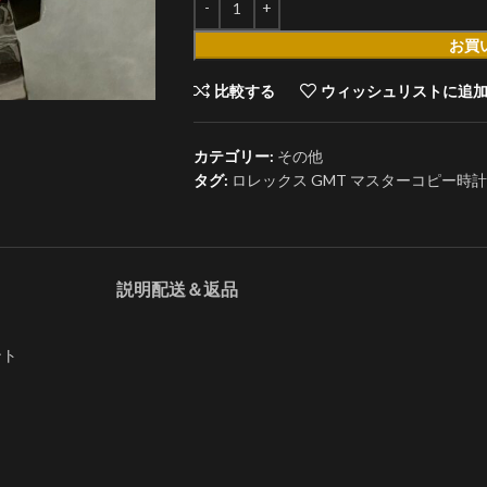
お買
比較する
ウィッシュリストに追
カテゴリー:
その他
タグ:
ロレックス GMT マスターコピー時計1267
説明
配送＆返品
ント