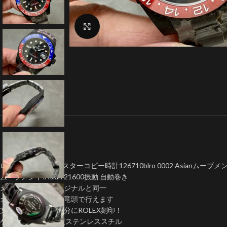
クリックで拡大
ロレックス GMT マスターコピー時計126710blro 0002 Asianムーブメ
ムーブメント:Asian 21600振動 自動巻き
カレンダ拡大率オリジナルと同一
カレンダー早送りは竜頭で行えます
文字盤外周ケース部分にROLEX刻印！
ケース：904L高強度ステンレススチル