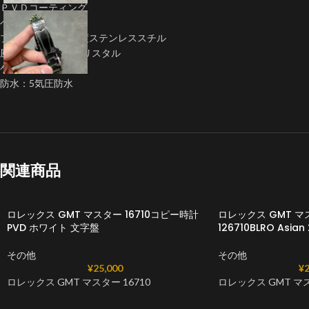
ＰＶＤコーティング
ベゼル：セラミック
ブレス：904L高強度ステンレススチル
風防: サファイアクリスタル
ケース直径：40mm
防水：5気圧防水
関連商品
ロレックス GMT マスター 16710コピー時計
ロレックス GMT 
PVD ​​ホワイト 文字盤
126710BLRO Asi
その他
その他
¥
25,000
¥
2
ロレックス GMT マスター 16710
ロレックス GMT マ