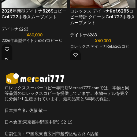
2026年新型デイトナ6269コピー
ロレックス デイトナRef.6265コ
Cal.722手巻きムーブメント
ピー時計 クローンCal.727手巻き
ムーブメント
デイトナ6263
¥
60,000
デイトナ6263
¥
60,000
2026年新型デイトナ6269コピー C
ロレックス デイトナRef.6265コピ
ロレックススーパーコピー専門店Mercari777.comでは、本物と同
等品質のロレックスコピーを提供しています。本物モデルを完全
に分解1:1 生産されています。最高品質と5年間の保証。
日本担当者: 佐藤 敬一
日本倉庫:東京都中野区中野5-52-15
店舗住所：中国広東省広州市越秀区站西路 A店舗