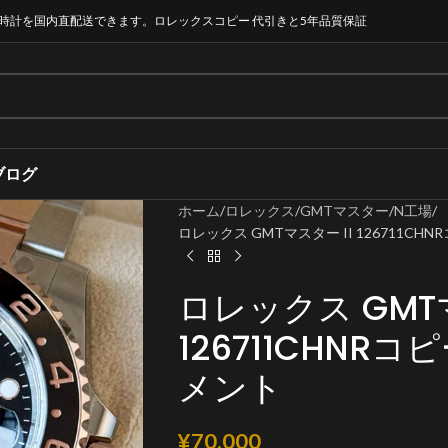
時計を国内直配送できます。ロレックスコピー 代引きと5年品質保証
ブログ
ホーム
ロレックス
GMTマスター
N工場
ロレックス GMTマスター II 126711CHN
ロレックス GMTマ
126711CHNRコ
メント
¥
70,000