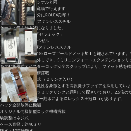
カレンダ拡大率オリジナルと同一
カレンダー早送りは竜頭で行えます
文字盤外周ケース部分にROLEX刻印！
ケース：904L高強度ステンレススチル
ケース：鏡面仕上げになりました。
ベゼル：100%本物「セラミック」
ベゼル：双方向回転ベゼル
ブレス： 904L高強度ステンレススチル
真ん中のリンクには18kローズゴールドメッキ加工も施されています。
簡単にリンクを取り外しでき、5ミリコンフォートエクステンションリ
を含む折畳式オイスターロック安全スクラップにより、フィット感を確
エクステンション機構搭載
リューズ：ネジコミ式 （Ｏリング入り）
風防：耐傷性と耐摩耗性を象徴とする高反発サファイアを採用していま
その高さは精密にセラミックリンクと調和して配さいており、2.5倍の
6時のところにはレザー刻印によるロレックス王冠ロゴがあります。
ハック全開放停止機能
オリジナル同様新型ロック機構搭載
駒調整はネジ式
ケース直径：約40ミリ
防水：10気圧防水