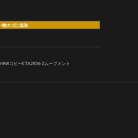
い物カゴに追加
加
1CHNRコピーETA2836-2ムーブメント