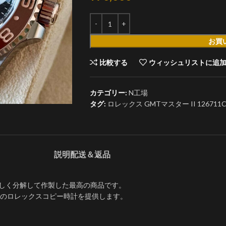
お買
比較する
ウィッシュリストに追
カテゴリー:
N工場
タグ:
ロレックス GMTマスター II 12671
説明
配送＆返品
て詳しく分解して作製した最高の商品です。
のロレックスコピー時計を提供します。