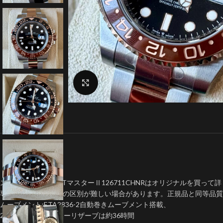
クリックで拡大
スーパーコピー GMTマスターⅡ126711CHNRはオリジナルを買っ
専門家でさえも真贋の区別が難しい場合があります。正規品と同等品質
ムーブメント:ETA2836-2自動巻きムーブメント搭載、
28,800VPH振動パワーリザーブは約36時間