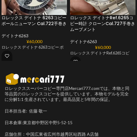
ロレックス デイトナ 6263コピー
ロレックス デイトナRef.6265コ
ポールニューマン Cal.722手巻き
ピー時計 クローンCal.727手巻き
ムーブメント
デイトナ6263
¥
60,000
デイトナ6263
¥
60,000
ロレックス デイトナ 6263コピー ポ
ロレックス デイトナRef.6265コピ
ロレックススーパーコピー専門店Mercari777.comでは、本物と同
等品質のロレックスコピーを提供しています。本物モデルを完全
に分解1:1 生産されています。最高品質と5年間の保証。
日本担当者: 佐藤 敬一
日本倉庫:東京都中野区中野5-52-15
店舗住所：中国広東省広州市越秀区站西路 A店舗