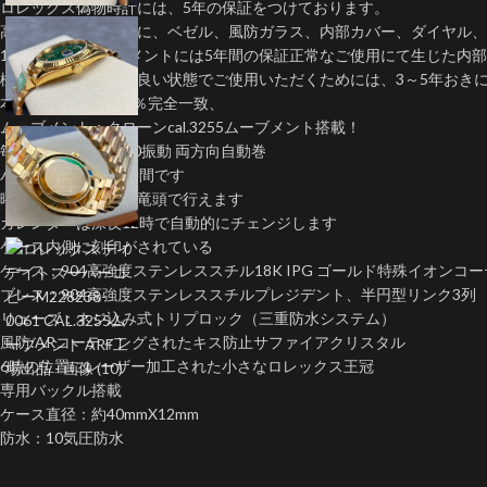
ロレックス偽物時計には、5年の保証をつけております。
高いコストを厭わずに、ベゼル、風防ガラス、内部カバー、ダイヤル、
1:1クローンムーブメントには5年間の保証正常なご使用にて生じた
機械式時計を末永く良い状態でご使用いただくためには、3～5年おき
本物の機能とも100％完全一致、
ムーブメント：クローンcal.3255ムーブメント搭載！
毎秒８振動 ・ 28800振動 両方向自動巻
パワーリザーブ70時間です
曜日と日付早送りは竜頭で行えます
カレンダーは深夜12時で自動的にチェンジします
ケース内側に刻印がされている
ケース：904高強度ステンレススチル18K IPG ゴールド特殊イオンコ
ブレス：904高強度ステンレススチルプレジデント、半円型リンク3列
リューズ：ネジ込み式トリプロック（三重防水システム）
風防:ARコーティングされたキス防止サファイアクリスタル
6時の位置にレーザー加工された小さなロレックス王冠
専用バックル搭載
ケース直径：約40mmX12mm
防水：10気圧防水