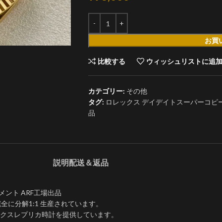
お買
比較する
ウィッシュリストに追
カテゴリー:
その他
タグ:
ロレックス デイデイトスーパーコピーM22
品
説明
配送＆返品
ブメント ARF工場出品
完全に分解1:1 生産されています。
ックスレプリカ時計を提供しています。