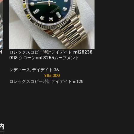
4
ロレックスコピー時計デイデイト m128238
ロレックスデイデイ
0118 クローンcal.3255ムーブメント
0054 cal.32
レディース
,
デイデイト 36
レディース
,
デイデ
¥
85,000
ロレックスコピー時計デイデイト m128
デイデイトm1283
ナルモデルを完全
た。 正規品と同
計を提供します。
く、素材や内部構
とするのが特徴で
区別が難しい場合
内