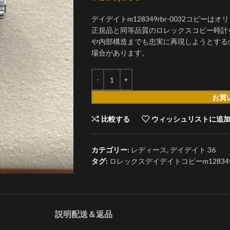
デイデイトm128349rbr-0032コピ
正規品と同等品質のロレックスコピー時計
や内部構造までも忠実に再現しようとする
場合があります。
お買
比較する
ウィッシュリストに追
カテゴリー:
レディース
,
デイデイト 36
タグ:
ロレックスデイデイトコピーm128349rbr
説明
配送＆返品