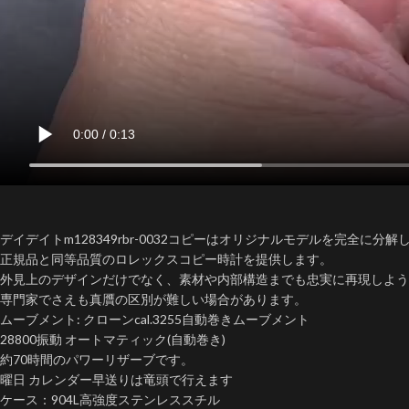
デイデイトm128349rbr-0032コピーはオリジナルモデルを完全に分
正規品と同等品質のロレックスコピー時計を提供します。
外見上のデザインだけでなく、素材や内部構造までも忠実に再現しよう
専門家でさえも真贋の区別が難しい場合があります。
ムーブメント: クローンcal.3255自動巻きムーブメント
28800振動 オートマティック(自動巻き)
約70時間のパワーリザーブです。
曜日 カレンダー早送りは竜頭で行えます
ケース：904L高強度ステンレススチル