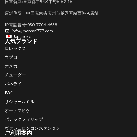
日本倉庫:東京都中野区中野5-52-15
店舗住所：中国広東省広州市越秀区站西路 A店舗
IP電話番号:050-7706-6688
info@mercari777.com
Japanese
人気ブランド
ロレックス
ウブロ
オメガ
チューダー
パネライ
IWC
リシャールミル
オーデマピゲ
パテックフィリップ
ヴァシュロンコンスタンタン
ご利用案内