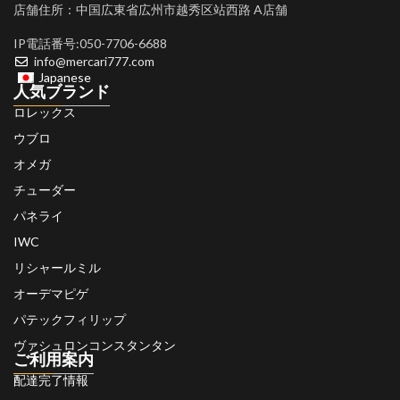
店舗住所：中国広東省広州市越秀区站西路 A店舗
IP電話番号:050-7706-6688
info@mercari777.com
Japanese
人気ブランド
ロレックス
ウブロ
オメガ
チューダー
パネライ
IWC
リシャールミル
オーデマピゲ
パテックフィリップ
ヴァシュロンコンスタンタン
ご利用案内
配達完了情報