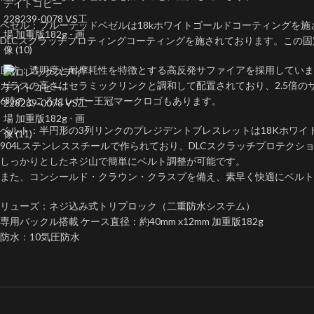
ベゼル：フルーテッドベゼルは18kホワイトゴールドコーティングを施
DLCスクラッチプロティングコーティングを施されております。この
風防：透明度と耐摩耗性を特徴とする高反発サファイアを採用していま
ガラスの高さはセラミックリンクと調和して配置されており、2.5倍の
6時のところにレザー王冠マークロゴもあります。
ベルト：半円形の3列リンクのプレジデントブレスレットは18Kホワイ
904Lステンレススチールで作られており、DLCスクラッチプロテク
しっかりとしたネジ山で簡単にベルト調整が可能です。
また、コンシールド・クラウン・クラスプを備え、素早く快適にベルトを
リューズ：ネジ込み式トリプロック（二重防水システム）
専用バックル搭載 ケース直径：約40mm x12mm 加重版182g
防水：10気圧防水