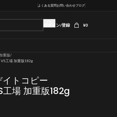
よくある質問
お問い合わせ
ブログ
ログイン/登録
¥
0
加重版
 VS工場 加重版182g
デイトコピー
VS工場 加重版182g