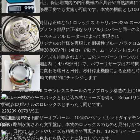
最高品質と5年間の保証。保証期間内の内部機械の不具合や自然故障に
当店提携の日本国内修理工房でも実施が可能です。本物の機能とも100
ムーブメント：この時計は正確な1:1 ロレックス キャリバー 3255 
すべての小さなムーブメント部品に正確なシリアルナンバーと同一の金
双方向自動巻きはパーペチュアル ローターによって実現され、
オシレーターにはオリジナルの仕様を再現した耐磁性ブルー パラクロム
スムーズな秒針は毎時28,800VPH（4Hz）で動き、ムーブメントはス
いかなるラトリングノイズも排除されます。このスーパークローンのす
精度はCOSC認定の範囲内（-4/+6秒/日）で、パワーリザーブは72時
早送り機能付き瞬時に変わる曜日と日付。秒針停止機能による正確な時
カレンダーは深夜12時で自動的にチェンジします
ケース：40mmの904Lステンレススチールのモノブロック構造の上に
スクリュー式のケースバックとねじ込み式リューズを備え、Rehautリング
寸法はオリジナルのロレックスとまったく同じです。
文字盤：ホワイトマザーオブパール、10個のバゲットカットダイヤモン
印刷、彫刻が施された文字盤は、本物のロレックスのものと見分けがつ
また、日付のフォントやサイズも精密さで再現され、18 Kホワイトゴ
優雅さを保ちながら色あせを防ぐことに注力しています。