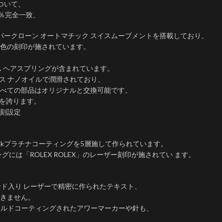
ついて、
％完全一致、
スーパークローン オートマチック スイスムーブメントを搭載しており、
色の刻印が施されています。
 ヘアスプリングが含まれています。
イス ナノオイルで潤滑されており、
べての部品はオリジナルと交換可能です。
間を誇ります。
刻設定
18kプラチナコーティングを5層施して作られています。
には「ROLEX ROLEX」のレーザー刻印が施されてい ます。
ド入り レーザーで精密に作られたテキスト、
きません。
ールドコーティングされたアワーマーカーや針も、