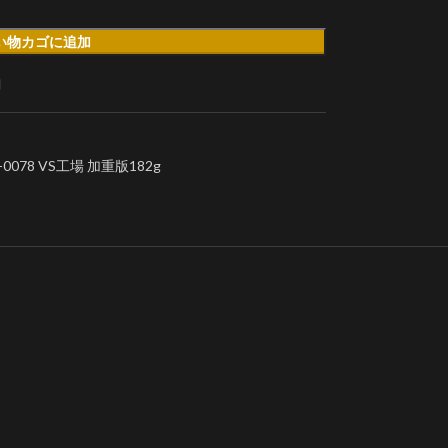
い物カゴに追加
加
078 VS工場 加重版182g