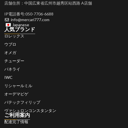
店舗住所：中国広東省広州市越秀区站西路 A店舗
IP電話番号:050-7706-6688
info@mercari777.com
Japanese
人気ブランド
ロレックス
ウブロ
オメガ
チューダー
パネライ
IWC
リシャールミル
オーデマピゲ
パテックフィリップ
ヴァシュロンコンスタンタン
ご利用案内
配達完了情報