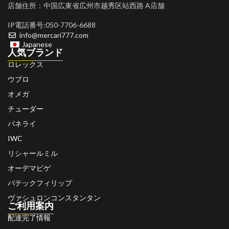
店舗住所：中国広東省広州市越秀区站西路 A店舗
IP電話番号:050-7706-6688
info@mercari777.com
Japanese
人気ブランド
ロレックス
ウブロ
オメガ
チューダー
パネライ
IWC
リシャールミル
オーデマピゲ
パテックフィリップ
ヴァシュロンコンスタンタン
ご利用案内
配達完了情報