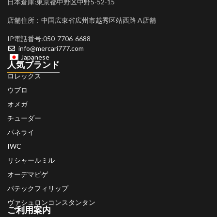
日本倉庫:東京都中野区中野5-52-15
店舗住所：中国広東省広州市越秀区站西路 A店舗
IP電話番号:050-7706-6688
info@mercari777.com
Japanese
人気ブランド
ロレックス
ウブロ
オメガ
チューダー
パネライ
IWC
リシャールミル
オーデマピゲ
パテックフィリップ
ヴァシュロンコンスタンタン
ご利用案内