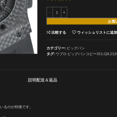
お買
比較する
ウィッシュリストに追
カテゴリー:
ビッグバン
タグ:
ウブロ ビッグバンコピー311.QX.1124.
説明
配送＆返品
いるのが特徴です。