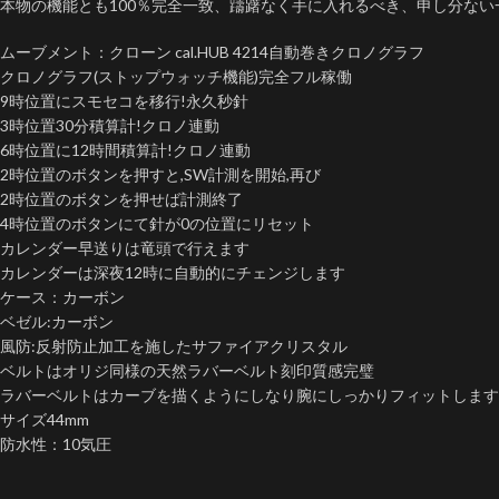
本物の機能とも100％完全一致、躊躇なく手に入れるべき、申し分ない
ムーブメント：クローン cal.HUB 4214自動巻きクロノグラフ
クロノグラフ(ストップウォッチ機能)完全フル稼働
9時位置にスモセコを移行!永久秒針
3時位置30分積算計!クロノ連動
6時位置に12時間積算計!クロノ連動
2時位置のボタンを押すと,SW計測を開始,再び
2時位置のボタンを押せば計測終了
4時位置のボタンにて針が0の位置にリセット
カレンダー早送りは竜頭で行えます
カレンダーは深夜12時に自動的にチェンジします
ケース：カーボン
ベゼル:カーボン
風防:反射防止加工を施したサファイアクリスタル
ベルトはオリジ同様の天然ラバーベルト刻印質感完璧
ラバーベルトはカーブを描くようにしなり腕にしっかりフィットします
サイズ44mm
防水性：10気圧