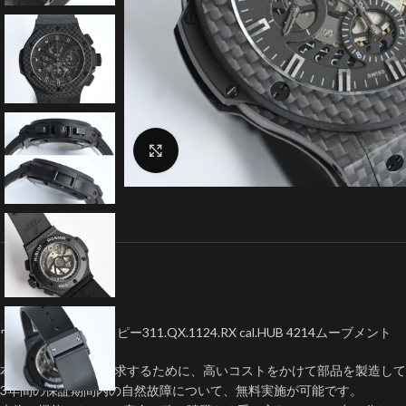
クリックで拡大
ウブロ ビッグバンコピー311.QX.1124.RX cal.HUB 4214ムーブメント
本物に近い品質を追求するために、高いコストをかけて部品を製造して
3年間の保証期間内の自然故障について、無料実施が可能です。