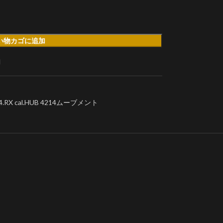
い物カゴに追加
加
RX cal.HUB 4214ムーブメント