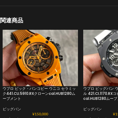
関連商品
ウブロ ビック・バンコピー ウニコ セラミッ
ウブロ ビッグバン 
ク441.CU.5910.RXクローンcal.HUB1280ム
ル 421.CI.1170
ーブメント
cal.HUB1280ムー
ビッグバン
ビッグバン
¥
150,000
¥
1