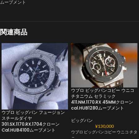
ムーブメント
関連商品
ウブロ ビッグバンコピー ウニコ
チタニウム セラミック
411.NM.1170.RX 45MMクローン
cal.HUB1280ムーブメント
ウブロ ビッグバン フュージョン
スチールダイヤ
ビッグバン
301.SX.1170.RX.1704クローン
¥
130,000
Cal.HUB4100ムーブメント
ウブロ ビッグバンコピー ウニコ チタ
ニ