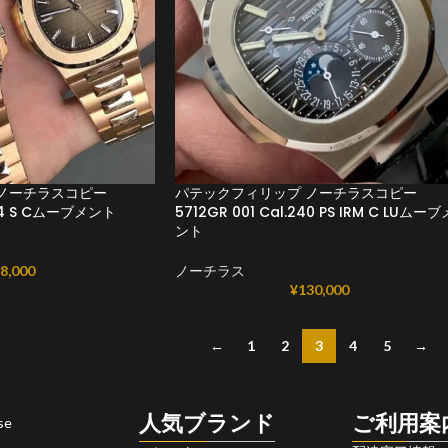
ノーチラスコピー
パテックフィリップ ノーチラスコピー
.324 S Cムーブメント
5712GR 001 Cal.240 PS IRM C LUムーブ
ント
8,000
ノーチラス
¥
130,000
←
1
2
3
4
5
→
人気ブランド
ご利用案
se