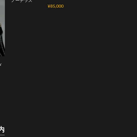
ノーチラス
¥
85,000
メ
内