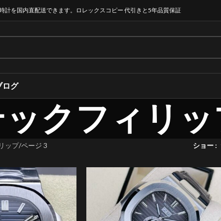
時計を国内直配送できます。ロレックスコピー 代引きと5年品質保証
ブログ
テックフィリッ
リップ
ページ 3
ショー