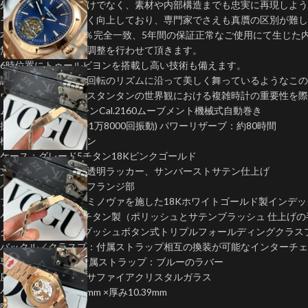
外見上のデザインだけでなく、素材や内部構造までも忠実に再現しよう
その製造技術は著しく向上しており、専門家でさえも真贋の区別が難し
本物の機能とも100％完全一致、5年間の保証正常なご使用にて生じた
無償にて修理または調整を行わせて頂きます。
6時位置にトゥールビヨンを搭載し高い技術も備えます。
調速装置の安定した回転のリズムに沿って美しく舞っているようなこの
ヴァシュロン・コンスタンタンの世界観における複雑時計の重要性を際
ムーブメント:クローンCal.2160ムーブメント機械式自動巻き
振動数：2.5HZ (毎時1万8000回振動) パワーリザーブ：約80時間
機能：トゥールビヨン
ケース：グレード5チタン18Kピンクゴールド
文字盤：ブルーの半透明ラッカー、サンバーストサテン仕上げ
ベルベット仕上げのフランジ部
ブルーのスーパールミノヴァを施した18Kホワイトゴールド製インデ
ケース：グレード5チタン製（ポリッシュとサテンブラッシュ 仕上げ
グレード5チタン製プッシュボタン式トリプルフォールディングクラス
バックル／クラスプ：付属ストラップ相互の換装が可能なインターチェ
専用バックル搭載 付属ストラップ：ブルーのラバー
風防：反射防止加工サファイアクリスタルガラス
ケース直径：約42.5mm ×厚み10.39mm
防水：10気圧防水